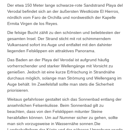
Der etwa 150 Meter lange schwarze-rote Sandstrand Playa del
Verodal befindet sich an der äußersten Westküste El Hierros,
nördlich vom Faro de Orchilla und nordwestlich der Kapelle
Ermita Virgen de los Reyes.
Die felsige Bucht zählt zu den schönsten und beliebtesten der
gesamten Insel. Der Strand sticht mit rot schimmerndem
Vulkansand sofort ins Auge und entfaltet mit den dahinter
liegenden Felsklippen ein attraktives Panorama.
Das Baden an der Playa del Verodal ist aufgrund häufig
vorherrschender und starker Wellengänge mit Vorsicht zu
genießen. Jedoch ist eine kurze Erfrischung in Strandnähe
durchaus möglich, solange man Strömung und Wellengang im
Auge behält. Im Zweifelsfall sollte man stets die Sicherheit
priorisieren.
Weitaus gefahrloser gestaltet sich das Sonnenbad entlang der
ansehnlichen Felsenkulisse. Beim Sonnenbad gilt zu
beachten, dass von den Felsklippen mitunter Steine
herabfallen können. Um auf Nummer sicher zu gehen, sollte
man sich vorzugsweise in Wassernähe sonnen.Die
Landschaftsform der Küste und der näheren Umgebung wurde