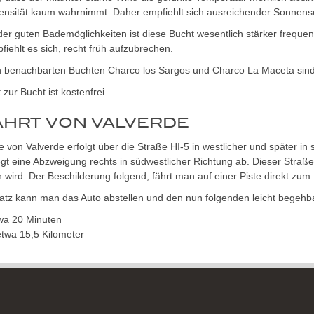
ensität kaum wahrnimmt. Daher empfiehlt sich ausreichender Sonnens
er guten Bademöglichkeiten ist diese Bucht wesentlich stärker frequen
iehlt es sich, recht früh aufzubrechen.
n benachbarten Buchten Charco los Sargos und Charco La Maceta si
t zur Bucht ist kostenfrei.
AHRT VON VALVERDE
e von Valverde erfolgt über die Straße HI-5 in westlicher und später 
gt eine Abzweigung rechts in südwestlicher Richtung ab. Dieser Straß
h wird. Der Beschilderung folgend, fährt man auf einer Piste direkt zum
atz kann man das Auto abstellen und den nun folgenden leicht begehb
wa 20 Minuten
twa 15,5 Kilometer