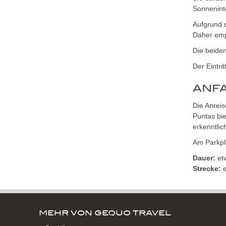
Sonnenint
Aufgrund d
Daher empf
Die beide
Der Eintrit
ANF
Die Anreis
Puntas bie
erkenntlic
Am Parkpl
Dauer:
et
Strecke:
e
MEHR VON GEQUO TRAVEL