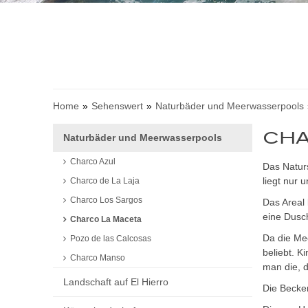
Home
Sehenswert
Naturbäder und Meerwasserpools
CHA
Naturbäder und Meerwasserpools
Charco Azul
Das Natur
liegt nur 
Charco de La Laja
Charco Los Sargos
Das Areal
eine Dusch
Charco La Maceta
Da die Me
Pozo de las Calcosas
beliebt. K
Charco Manso
man die, 
Landschaft auf El Hierro
Die Becke